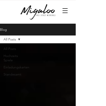
Blog
All Posts
All Posts
Hochzeits
Spiele
Einladungskarten
Standesamt