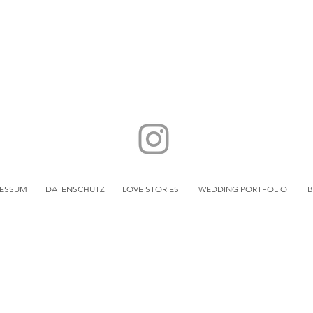
RESSUM
DATENSCHUTZ
LOVE STORIES
WEDDING PORTFOLIO
otograf Erkrath
Hochzeitsfotograf Mettmann
Hochzeitsfotograf Hilden
otograf Velbert
Hochzeitsfotograf Haan
Hochzeitsfotograf Solingen
fotograf Monheim
Hochzeitsfotograf Wülfrath
Hochzeitsfotograf Radevor